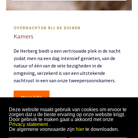
OVERNACHTEN BIJ DE DUINEN
Kamers
De Herberg biedt u een vertrouwde plek in de nacht
zodat men na een dag intensief genieten, van de
natuur of één van de vele bezigheden in de
omgeving, verzekerd is van een uitstekende
nachtrust in een van onze tweepersoonskamers.
Meer info
Deze website maakt gebruik van cookies om ervoor te
zorgen dat u de beste ervaring op onze website krijgt.
Door gebruik te maken gaat u akkoord met onze
Privacy statement
.
De algemene voorwaarde zijn
hier
te downloaden.