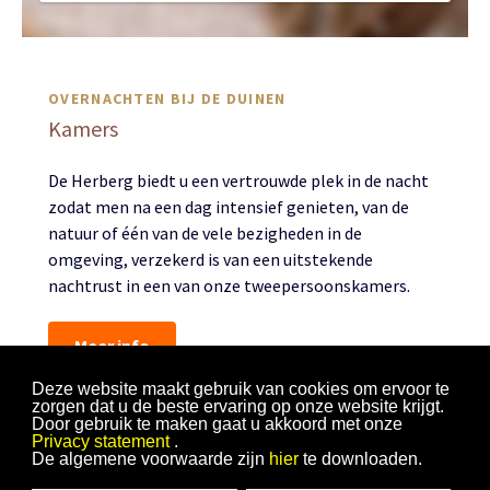
OVERNACHTEN BIJ DE DUINEN
Kamers
De Herberg biedt u een vertrouwde plek in de nacht
zodat men na een dag intensief genieten, van de
natuur of één van de vele bezigheden in de
omgeving, verzekerd is van een uitstekende
nachtrust in een van onze tweepersoonskamers.
Meer info
Deze website maakt gebruik van cookies om ervoor te
zorgen dat u de beste ervaring op onze website krijgt.
Door gebruik te maken gaat u akkoord met onze
Privacy statement
.
De algemene voorwaarde zijn
hier
te downloaden.